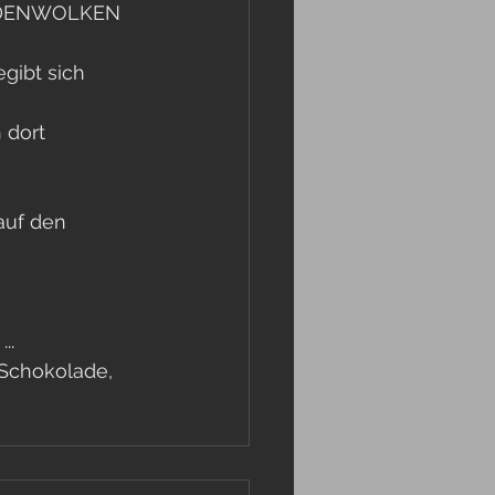
OLADENWOLKEN 
gibt sich 
 dort 
auf den 
.. 
 Schokolade, 