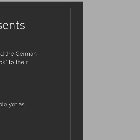
sents
ed the German 
" to their 
le yet as 