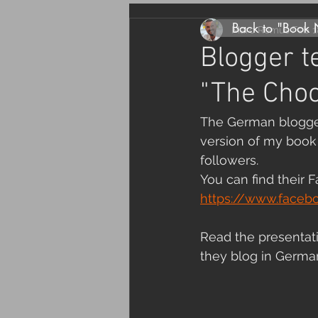
Back to "Book
Marc Remus
Feb 1
Blogger t
"The Choc
The German blogger
version of my book 
followers. 
You can find their F
https://www.faceb
Read the presentati
they blog in German