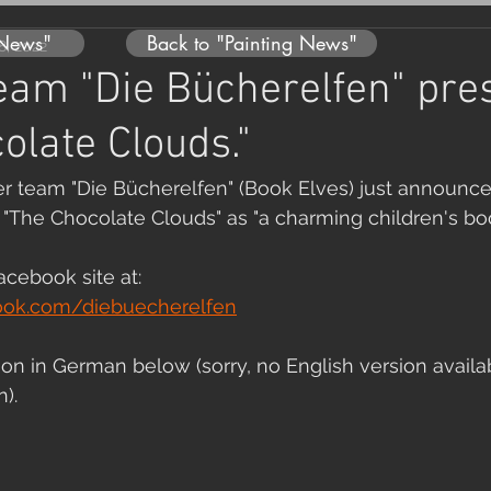
 News"
Back to "Painting News"
8, 2022
eam "Die Bücherelfen" pre
olate Clouds."
 team "Die Bücherelfen" (Book Elves) just announc
"The Chocolate Clouds" as "a charming children's book
acebook site at:
ook.com/diebuecherelfen
on in German below (sorry, no English version availab
).